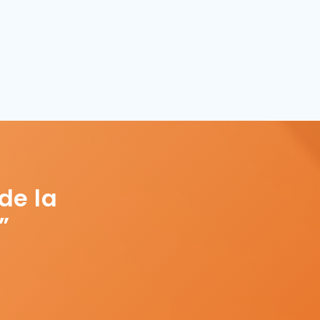
de la
”