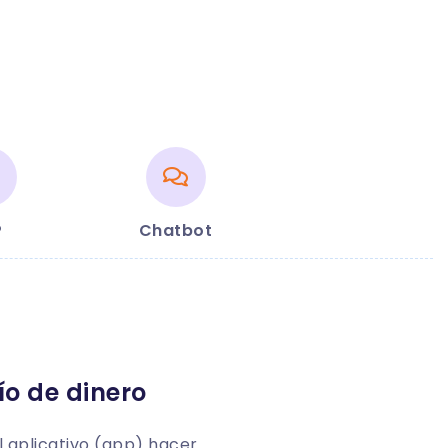
P
Chatbot
ío de dinero
l aplicativo (app) hacer