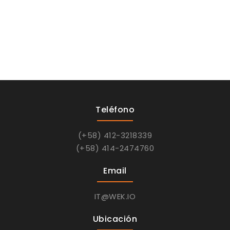
Teléfono
(+58) 412-3218339
(+58) 414-2474760
Email
IT@WEK.IO
Ubicación