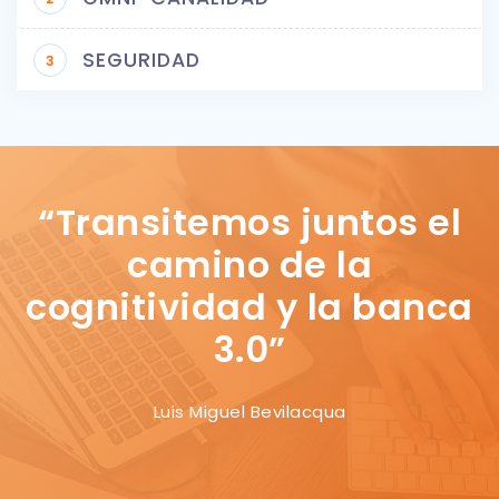
SEGURIDAD
3
“Transitemos juntos el
camino de la
cognitividad y la banca
3.0”
Luis Miguel Bevilacqua